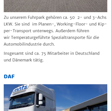
Zu un­se­rem Fuhr­park ge­hö­ren ca. 50 2- und 3-Achs
LKW. Sie sind im Pla­nen-, Working-Floor- und Kip­
per-Trans­port un­ter­wegs. Au­ßer­dem füh­ren
wir Tem­pe­ra­tur­ge­führ­te Spe­zi­al­trans­por­te für die
Au­to­mo­bil­in­dus­trie durch.
Ins­ge­samt sind ca. 75 Mit­ar­bei­ter in Deutsch­land
und Dä­ne­mark tä­tig.
DAF