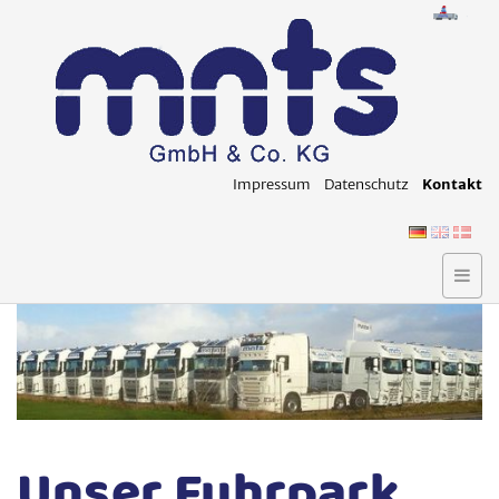
Im­pres­sum
Da­ten­schutz
Kon­takt
Unser Fuhrpark